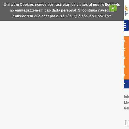
Utilitzem Cookies només per rastrejar les visites al nostre lloc web,
X
no emmagatzemem cap dada personal. Si continua navegant
considerem que accepta el seu ús.
Què són les Cookies?
(+34)
972
63
60
40
CAT
Ini
Ll
te