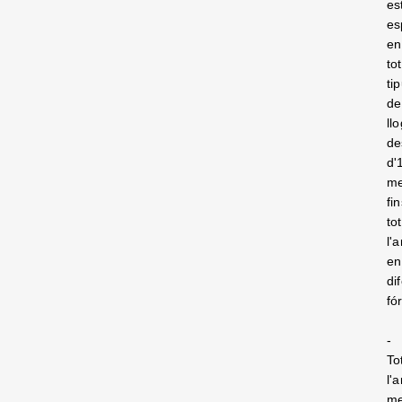
es
es
en
tot
ti
de
ll
de
d'
m
fi
tot
l'
en
di
fó
-
To
l'
m