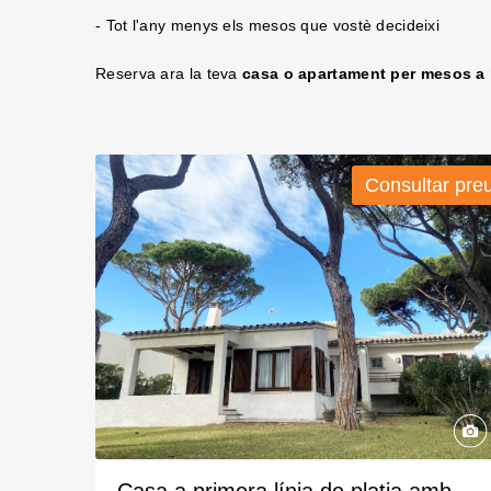
- Tot l'any menys els mesos que vostè decideixi
Reserva ara la teva
casa o apartament per mesos a 
Consultar pre
Casa a primera línia de platja amb