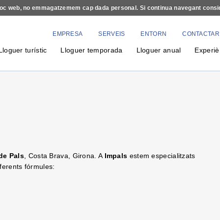
e lloc web, no emmagatzemem cap dada personal. Si continua navegant cons
EMPRESA
SERVEIS
ENTORN
CONTACTAR
Lloguer turístic
Lloguer temporada
Lloguer anual
Experiè
 de Pals
, Costa Brava, Girona. A
Impals
estem especialitzats
iferents fórmules: