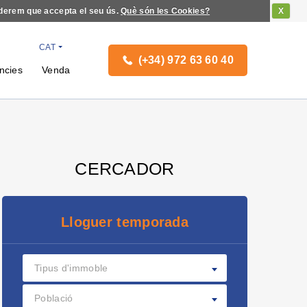
iderem que accepta el seu ús.
Què són les Cookies?
X
CAT
(+34) 972 63 60 40
ncies
Venda
CERCADOR
Lloguer temporada
Tipus d'immoble
Població