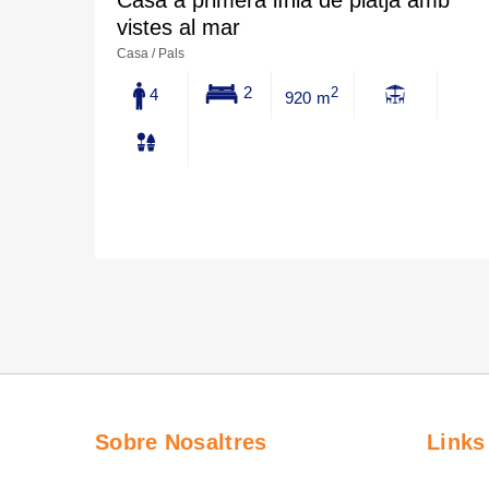
vistes al mar
Casa / Pals
2
4
2
920 m
Sobre Nosaltres
Links