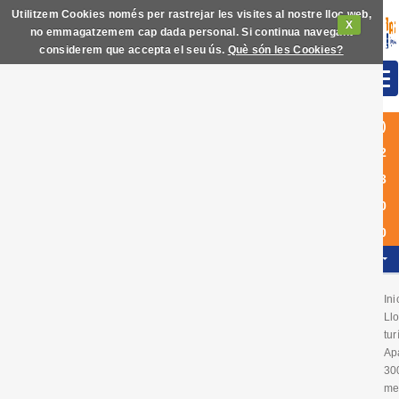
Utilitzem Cookies només per rastrejar les visites al nostre lloc web,
X
no emmagatzemem cap dada personal. Si continua navegant
considerem que accepta el seu ús.
Què són les Cookies?
(+34)
972
63
60
40
CAT
Ini
Ll
tur
Apa
30
me