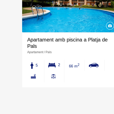
Apartament amb piscina a Platja de
Pals
Apartament / Pals
2
5
2
66 m