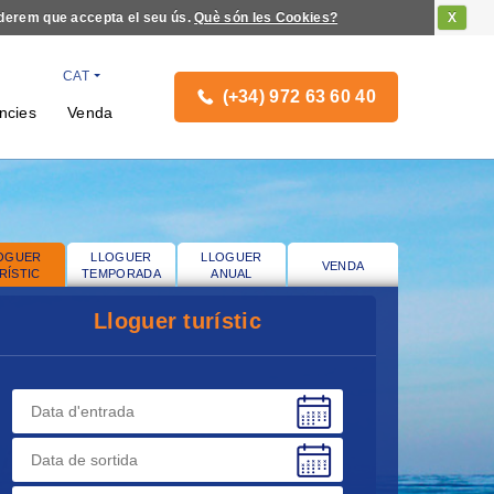
iderem que accepta el seu ús.
Què són les Cookies?
X
CAT
(+34) 972 63 60 40
ncies
Venda
OGUER
LLOGUER
LLOGUER
VENDA
RÍSTIC
TEMPORADA
ANUAL
Lloguer turístic