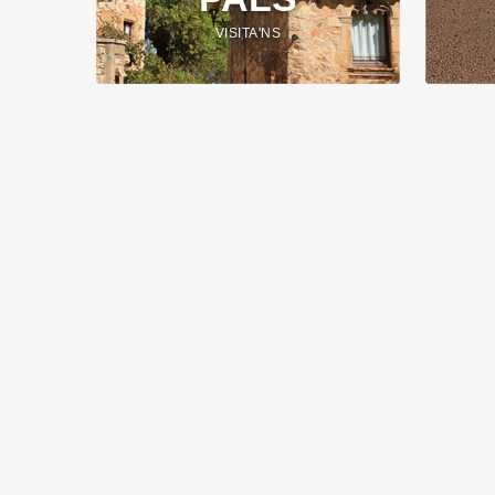
VISITA'NS
Sobre Nosaltres
Links
Llogu
Pals i
Venda
IMPALS és l'agència immobiliària de