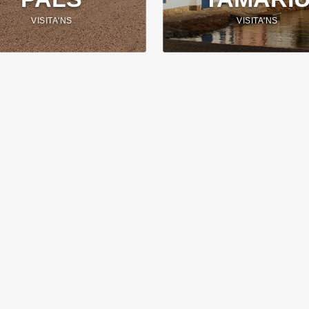
VISITA'NS
VISITA'NS
 recomenats
Contacte
C. de la Torre Mora, 2
er d'apartaments i cases a
17256 Platja de Pals (Girona)
 Platja de Pals
(+34) 972 63 60 40
 d'apartaments i cases a Pals