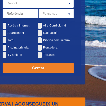
Resort
Persones
Accés a internet
Aire Condicionat
Aparcament
Calefacció
Jardí
Piscina comunitaria
Piscina privada
Rentadora
TV satèl·lit
Terrassa
ERVA I ACONSEGUEIX UN