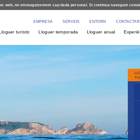
e lloc web, no emmagatzemem cap dada personal. Si continua navegant cons
EMPRESA
SERVEIS
ENTORN
CONTACTAR
Lloguer turístic
Lloguer temporada
Lloguer anual
Experiè
LL
TU