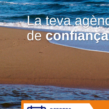
La teva agènc
de
confiança