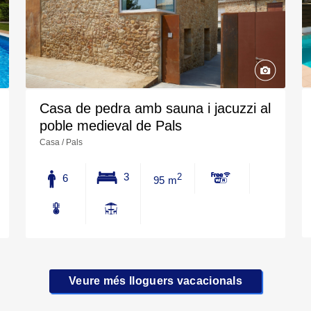
Casa de pedra amb sauna i jacuzzi al
poble medieval de Pals
Casa / Pals
3
6
2
95 m
Veure més lloguers vacacionals