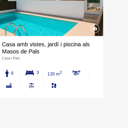
Casa amb vistes, jardí i piscina als
Masos de Pals
Casa / Pals
3
6
2
120 m