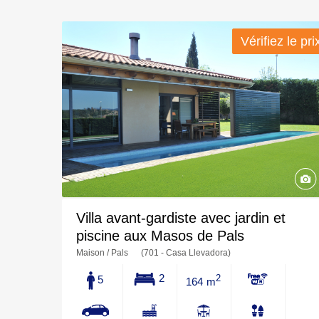
Vérifiez le pri
Vérifiez le pri
Villa avant-gardiste avec jardin et
piscine aux Masos de Pals
Maison / Pals
(701 - Casa Llevadora)
2
5
2
164 m