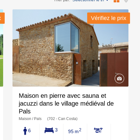
Trier par:
Sélectionner le tri
x
x
Vérifiez le prix
Vérifiez le prix
Maison en pierre avec sauna et
jacuzzi dans le village médiéval de
Pals
Maison / Pals
(702 - Can Costa)
3
6
2
95 m