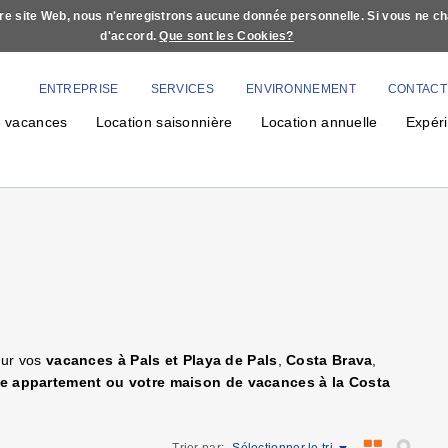
otre site Web, nous n'enregistrons aucune donnée personnelle. Si vous ne c
d'accord.
Que sont les Cookies?
ENTREPRISE
SERVICES
ENVIRONNEMENT
CONTACT
e vacances
Location saisonnière
Location annuelle
Expér
our vos
vacances à Pals et Playa de Pals
,
Costa Brava
,
re appartement ou votre maison de vacances à la Costa