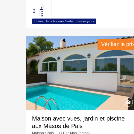
2
Entrée: Tous les jours Sortie: Tous les jours
Vérifiez le pri
Vérifiez le pri
Maison avec vues, jardin et piscine
aux Masos de Pals
Maison / Pals
(710 * Mas Tomasi)