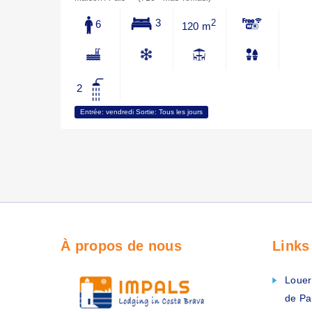
3
6
2
120 m
2
Entrée: vendredi Sortie: Tous les jours
À propos de nous
Link
Louer
de Pa