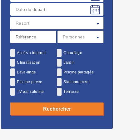
Resort
Personnes
Accès à internet
Chauffage
Climatisation
Jardin
Lave-linge
Piscine partagée
Piscine privée
Stationnement
TV par satellite
Terrasse