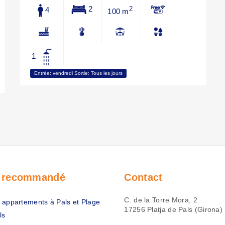
2
4
2
100 m
1
Entrée: vendredi Sortie: Tous les jours
s recommandé
Contact
C. de la Torre Mora, 2
 appartements à Pals et Plage
17256 Platja de Pals (Girona)
ls