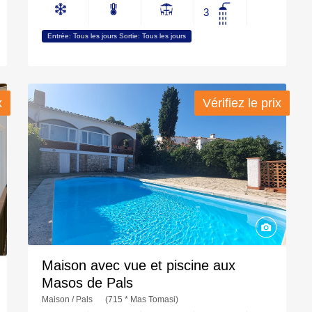
3
Entrée: Tous les jours Sortie: Tous les jours
x
x
Vérifiez le prix
Vérifiez le prix
Maison avec vue et piscine aux
Masos de Pals
Maison / Pals
(715 * Mas Tomasi)