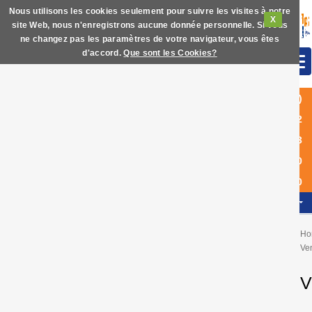
Nous utilisons les cookies seulement pour suivre les visites à notre
X
site Web, nous n'enregistrons aucune donnée personnelle. Si vous
ne changez pas les paramètres de votre navigateur, vous êtes
d'accord.
Que sont les Cookies?
(+34)
972
63
60
40
FR
Ho
Ve
V