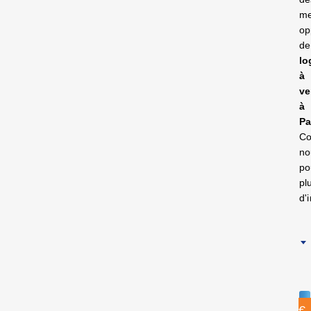
me
op
de
lo
à
ve
à
Pa
Co
no
po
pl
d'
Trier par:
Sélectionner
le tri
1.100.000€