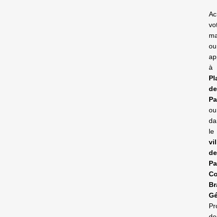
Ac
vo
ma
ou
ap
à
Pl
d
Pa
ou
da
le
vi
d
Pa
Co
Br
G
Pr
de