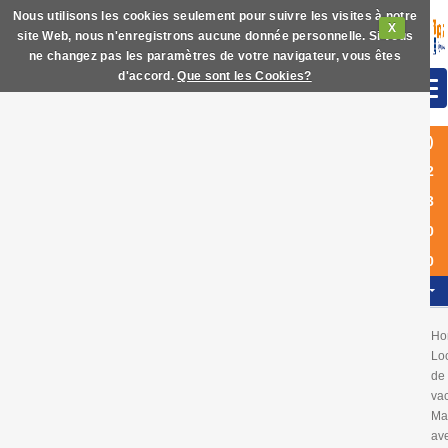
Nous utilisons les cookies seulement pour suivre les visites à notre
X
site Web, nous n'enregistrons aucune donnée personnelle. Si vous
ne changez pas les paramètres de votre navigateur, vous êtes
d'accord.
Que sont les Cookies?
(+34)
972
63
60
40
FR
Ho
Lo
de
va
Ma
av