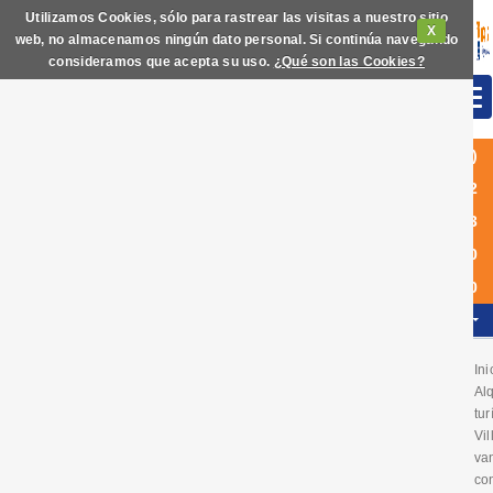
Utilizamos Cookies, sólo para rastrear las visitas a nuestro sitio
X
web, no almacenamos ningún dato personal. Si continúa navegando
consideramos que acepta su uso.
¿Qué son las Cookies?
(+34)
972
63
60
40
ES
Ini
Alq
tur
Vil
va
con