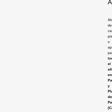
A
Al
de
ca
pi
o
ap
pa
to
el
a
e
Pa
y
Pl
d
Pa
(C