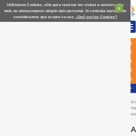
Utilizamos Cookies, sólo para rastrear las visitas a nuestro sitio
X
web, no almacenamos ningún dato personal. Si continúa navegando
consideramos que acepta su uso.
¿Qué son las Cookies?
(+34)
972
63
60
40
ES
Ini
Alq
an
A