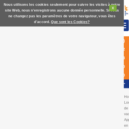
Nous utilisons les cookies seulement pour suivre les visites à notre
X
site Web, nous n'enregistrons aucune donnée personnelle. Si vous
ne changez pas les paramètres de votre navigateur, vous êtes
d'accord.
Que sont les Cookies?
(+34)
972
63
60
40
FR
Ho
Lo
de
va
Ap
en