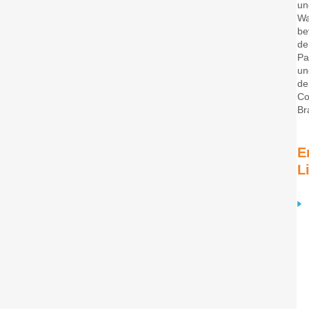
un
Wa
be
de
Pa
un
de
Co
Br
E
L