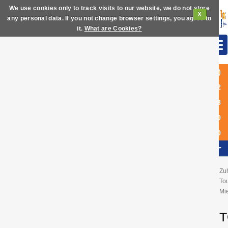
We use cookies only to track visits to our website, we do not store
X
any personal data. If you not change browser settings, you agree to
it.
What are Cookies?
(+34)
972
63
60
40
DE
Zu
Tou
Mi
T