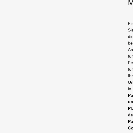
M
Fi
Si
di
be
An
fü
Fe
fü
Ih
Ur
in
Pa
u
Pl
d
Pa
Co